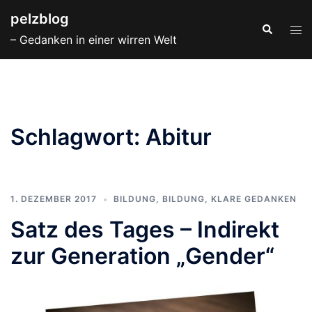
Zum
pelzblog
Inhalt
Suche
Men
– Gedanken in einer wirren Welt
springen
ums
Schlagwort:
Abitur
1. DEZEMBER 2017
BILDUNG
,
BILDUNG
,
KLARE GEDANKEN
Satz des Tages – Indirekt
zur Generation „Gender“