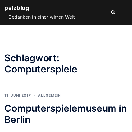
Zum
pelzblog
Inhalt
Suche
Men
– Gedanken in einer wirren Welt
springen
ums
Schlagwort:
Computerspiele
11. JUNI 2017
ALLGEMEIN
Computerspielemuseum in
Berlin