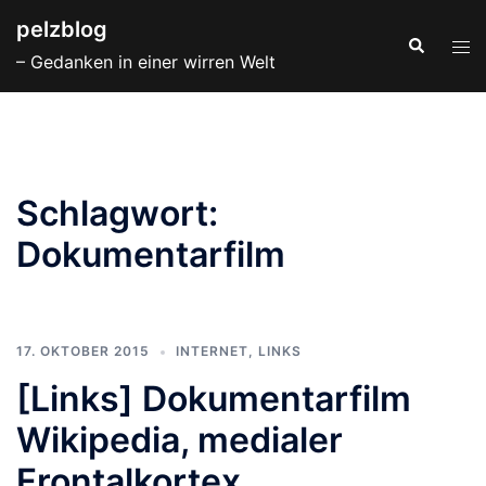
Zum
pelzblog
Inhalt
Suche
Men
– Gedanken in einer wirren Welt
springen
ums
Schlagwort:
Dokumentarfilm
17. OKTOBER 2015
INTERNET
,
LINKS
[Links] Dokumentarfilm
Wikipedia, medialer
Frontalkortex