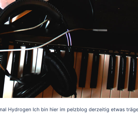
al Hydrogen Ich bin hier im pelzblog derzeitig etwas träge