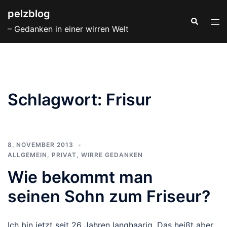
Zum
pelzblog
Inhalt
Suche
Men
– Gedanken in einer wirren Welt
springen
ums
Schlagwort:
Frisur
8. NOVEMBER 2013
ALLGEMEIN
,
PRIVAT
,
WIRRE GEDANKEN
Wie bekommt man
seinen Sohn zum Friseur?
Ich bin jetzt seit 26 Jahren langhaarig. Das heißt aber