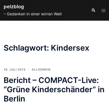
Zum
pelzblog
Inhalt
Suche
Men
– Gedanken in einer wirren Welt
springen
ums
Schlagwort:
Kindersex
18. JULI 2015
ALLGEMEIN
Bericht – COMPACT-Live:
“Grüne Kinderschänder” in
Berlin