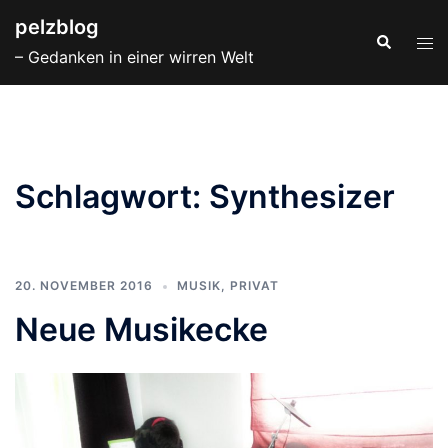
Zum
pelzblog
Inhalt
Suche
Men
– Gedanken in einer wirren Welt
springen
ums
Schlagwort:
Synthesizer
20. NOVEMBER 2016
MUSIK
,
PRIVAT
Neue Musikecke