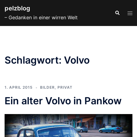
Zum
pelzblog
Inhalt
Suche
Men
– Gedanken in einer wirren Welt
springen
ums
Schlagwort:
Volvo
1. APRIL 2015
BILDER
,
PRIVAT
Ein alter Volvo in Pankow