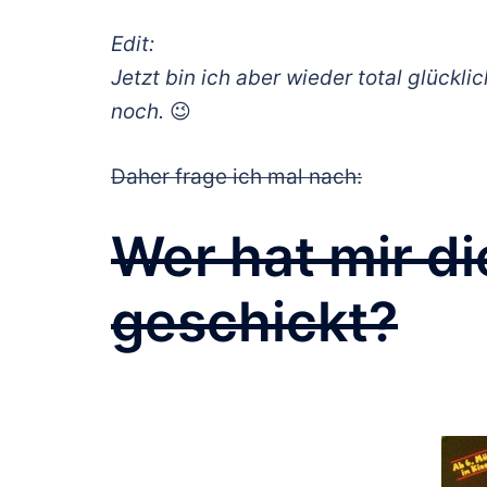
Edit:
Jetzt bin ich aber wieder total glücklic
noch.
😉
Daher frage ich mal nach:
Wer hat mir di
geschickt?