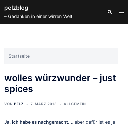
Zum
pelzblog
Inhalt
Suche
Men
– Gedanken in einer wirren Welt
springen
ums
Startseite
wolles würzwunder – just
spices
VON
PELZ
7. MÄRZ 2013
ALLGEMEIN
Ja, ich habe es nachgemacht.
…aber dafür ist es ja