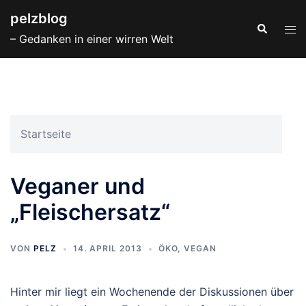
Zum
pelzblog
Inhalt
Suche
Men
– Gedanken in einer wirren Welt
springen
ums
Startseite
Veganer und
„Fleischersatz“
VON
PELZ
14. APRIL 2013
ÖKO
,
VEGAN
Hinter mir liegt ein Wochenende der Diskussionen über