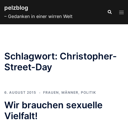
Zum
pelzblog
Inhalt
Suche
Men
– Gedanken in einer wirren Welt
springen
ums
Schlagwort:
Christopher-
Street-Day
6. AUGUST 2015
FRAUEN
,
MÄNNER
,
POLITIK
Wir brauchen sexuelle
Vielfalt!