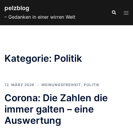
Zum
pelzblog
Inhalt
Suche
Men
– Gedanken in einer wirren Welt
springen
ums
Kategorie:
Politik
12. MÄRZ 2026
MEINUNGSFREIHEIT
,
POLITIK
Corona: Die Zahlen die
immer galten – eine
Auswertung