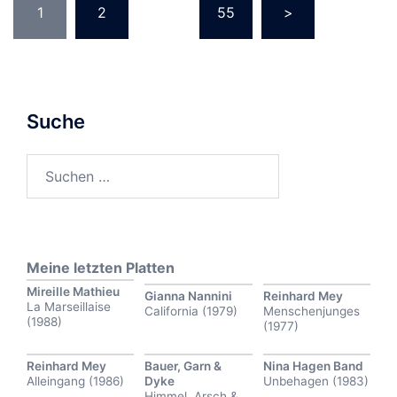
1
2
…
55
>
der
Beiträge
Suche
Suchen
nach:
Meine letzten Platten
Mireille Mathieu
Gianna Nannini
Reinhard Mey
La Marseillaise
California (1979)
Menschenjunges
(1988)
(1977)
Reinhard Mey
Bauer, Garn &
Nina Hagen Band
Alleingang (1986)
Dyke
Unbehagen (1983)
Himmel, Arsch &