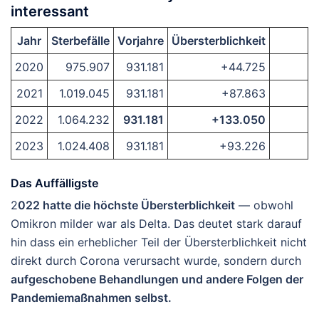
interessant
Jahr
Sterbefälle
Vorjahre
Übersterblichkeit
2020
975.907
931.181
+44.725
2021
1.019.045
931.181
+87.863
2022
1.064.232
931.181
+133.050
2023
1.024.408
931.181
+93.226
Das Auffälligste
2
022 hatte die höchste Übersterblichkeit
— obwohl
Omikron milder war als Delta. Das deutet stark darauf
hin dass ein erheblicher Teil der Übersterblichkeit nicht
direkt durch Corona verursacht wurde, sondern durch
aufgeschobene Behandlungen und andere Folgen der
Pandemiemaßnahmen selbst.