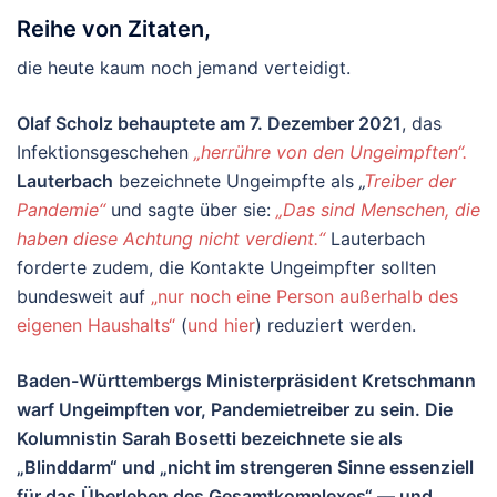
Reihe von Zitaten,
die heute kaum noch jemand verteidigt.
Olaf Scholz behauptete am 7. Dezember 2021
, das
Infektionsgeschehen
„herrühre von den Ungeimpften“.
Lauterbach
bezeichnete Ungeimpfte als
„
Treiber der
Pandemie“
und sagte über sie:
„Das sind Menschen, die
haben diese Achtung nicht verdient.“
Lauterbach
forderte zudem, die Kontakte Ungeimpfter sollten
bundesweit auf
„nur noch eine Person außerhalb des
eigenen Haushalts“
(
und hier
) reduziert werden.
Baden-Württembergs Ministerpräsident Kretschmann
warf Ungeimpften vor, Pandemietreiber zu sein. Die
Kolumnistin Sarah Bosetti bezeichnete sie als
„Blinddarm“ und „nicht im strengeren Sinne essenziell
für das Überleben des Gesamtkomplexes“ — und