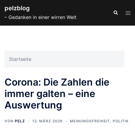
Zum
pelzblog
Inhalt
Suche
Men
– Gedanken in einer wirren Welt
springen
ums
Startseite
Corona: Die Zahlen die
immer galten – eine
Auswertung
VON
PELZ
12. MÄRZ 2026
MEINUNGSFREIHEIT
,
POLITIK