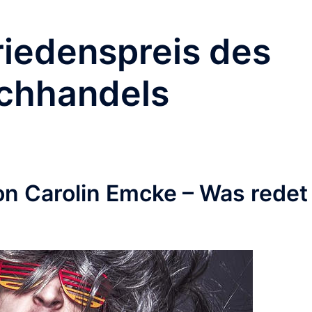
riedenspreis des
chhandels
on Carolin Emcke – Was redet