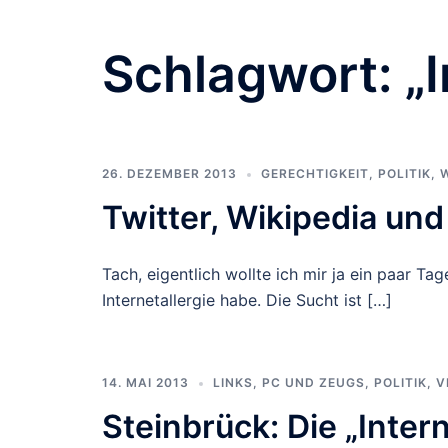
Schlagwort:
„
26. DEZEMBER 2013
GERECHTIGKEIT
,
POLITIK
,
Twitter, Wikipedia un
Tach, eigentlich wollte ich mir ja ein paar 
Internetallergie habe. Die Sucht ist […]
14. MAI 2013
LINKS
,
PC UND ZEUGS
,
POLITIK
,
V
Steinbrück: Die „Inter