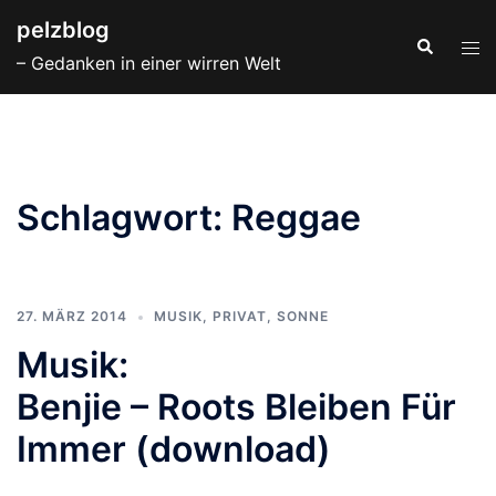
Zum
pelzblog
Inhalt
Suche
Men
– Gedanken in einer wirren Welt
springen
ums
Schlagwort:
Reggae
27. MÄRZ 2014
MUSIK
,
PRIVAT
,
SONNE
Musik:
Benjie – Roots Bleiben Für
Immer (download)