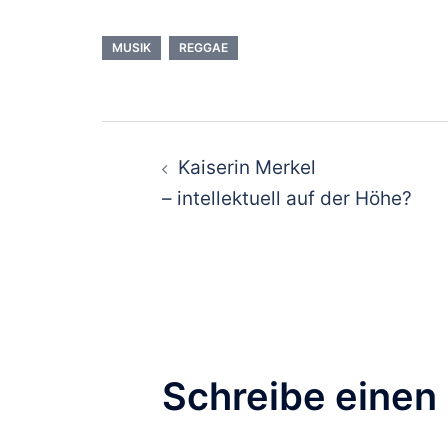
MUSIK
REGGAE
Beitragsnavigat
Kaiserin Merkel
– intellektuell auf der Höhe?
Schreibe eine