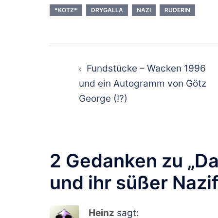
*KOTZ*
DRYGALLA
NAZI
RUDERIN
Beitragsnavigat
Fundstücke – Wacken 1996
und ein Autogramm von Götz
George (!?)
2 Gedanken zu „
Da
und ihr süßer Nazi
Heinz
sagt: