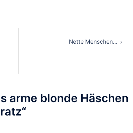
ion
Nette Menschen…
s arme blonde Häschen
fratz
“