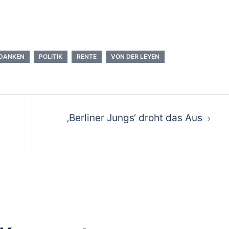
EDANKEN
POLITIK
RENTE
VON DER LEYEN
ion
‚Berliner Jungs‘ droht das Aus