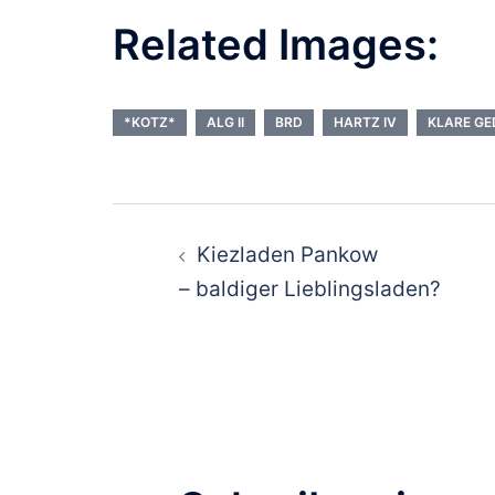
Related Images:
*KOTZ*
ALG II
BRD
HARTZ IV
KLARE G
Beitragsnavigat
Kiezladen Pankow
– baldiger Lieblingsladen?