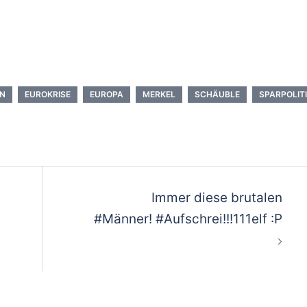
EN
EUROKRISE
EUROPA
MERKEL
SCHÄUBLE
SPARPOLIT
ion
Immer diese brutalen
#Männer! #Aufschrei!!!111elf :P