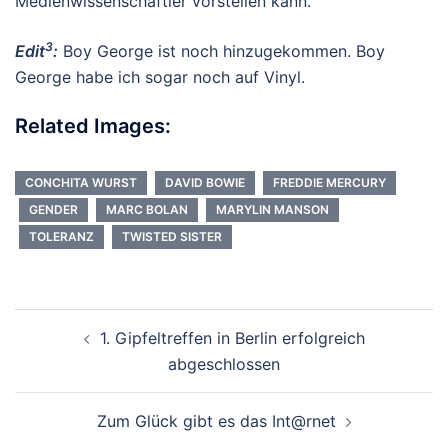
Medienwissenschaftler vorstellen kann.
3
Edit
:
Boy George ist noch hinzugekommen. Boy
George habe ich sogar noch auf Vinyl.
Related Images:
CONCHITA WURST
DAVID BOWIE
FREDDIE MERCURY
GENDER
MARC BOLAN
MARYLIN MANSON
TOLERANZ
TWISTED SISTER
Beitragsnavigation
1. Gipfeltreffen in Berlin erfolgreich
abgeschlossen
Zum Glück gibt es das Int@rnet