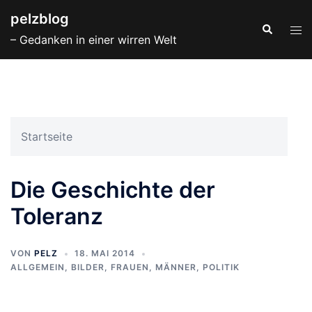
Zum
pelzblog
Inhalt
Suche
Men
– Gedanken in einer wirren Welt
springen
ums
Startseite
Die Geschichte der
Toleranz
VON
PELZ
18. MAI 2014
ALLGEMEIN
,
BILDER
,
FRAUEN
,
MÄNNER
,
POLITIK