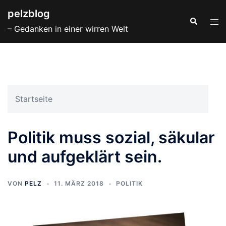
Zum
pelzblog
Inhalt
Suche
Men
– Gedanken in einer wirren Welt
springen
ums
Startseite
Politik muss sozial, säkular
und aufgeklärt sein.
VON
PELZ
11. MÄRZ 2018
POLITIK