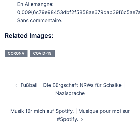
En Allemangne:
0,009{6c79e98453dbf2f5858ae679dab39f6c5ae7
Sans commentaire.
Related Images:
CORONA
COVID-19
Beitragsnavigation
Fußball – Die Bürgschaft NRWs für Schalke |
Nazisprache
Musik für mich auf Spotify. | Musique pour moi sur
#Spotify.