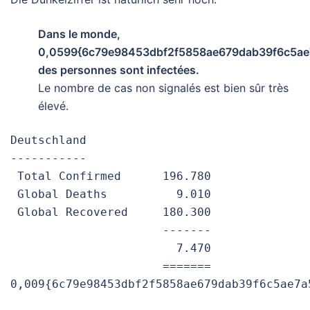
Dans le monde,
0,0599{6c79e98453dbf2f5858ae679dab39f6c5a
des personnes sont infectées.
Le nombre de cas non signalés est bien sûr très
élevé.
Deutschland

-----------

 Total Confirmed      196.780

 Global Deaths          9.010

 Global Recovered     180.300

                      -------

                        7.470

                      =======

0,009{6c79e98453dbf2f5858ae679dab39f6c5ae7a