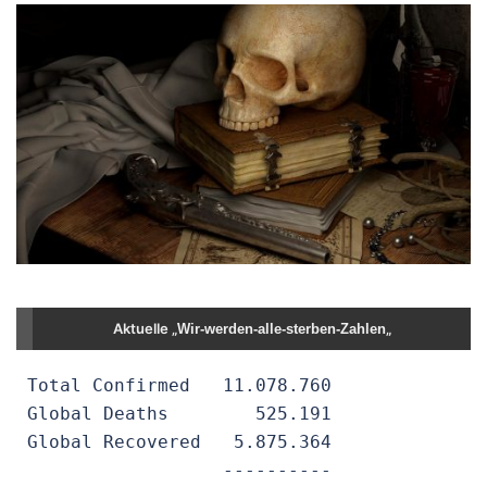
Aktuelle „
„
Wir-werden-alle-sterben-Zahlen
 Total Confirmed   11.078.760

 Global Deaths        525.191

 Global Recovered   5.875.364

                   ----------
