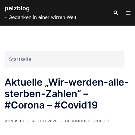
Zum
pelzblog
Inhalt
Suche
Men
– Gedanken in einer wirren Welt
springen
ums
Startseite
Aktuelle „Wir-werden-alle-
sterben-Zahlen“ –
#Corona – #Covid19
VON
PELZ
4. JULI 2020
GESUNDHEIT
,
POLITIK