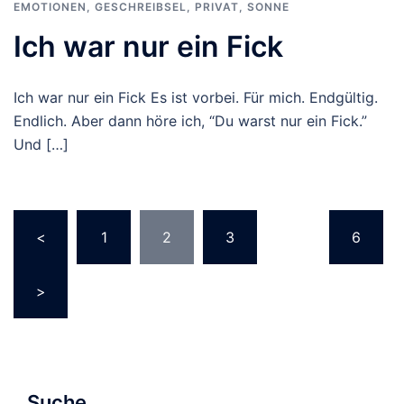
EMOTIONEN
,
GESCHREIBSEL
,
PRIVAT
,
SONNE
Ich war nur ein Fick
Ich war nur ein Fick Es ist vorbei. Für mich. Endgültig.
Endlich. Aber dann höre ich, “Du warst nur ein Fick.”
Und […]
Seitennummerierung
<
1
2
3
…
6
der
Beiträge
>
Suche