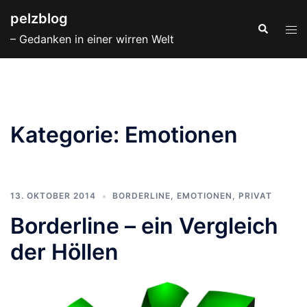
Zum
pelzblog
Inhalt
Suche
Men
– Gedanken in einer wirren Welt
springen
ums
Kategorie:
Emotionen
13. OKTOBER 2014
BORDERLINE
,
EMOTIONEN
,
PRIVAT
Borderline – ein Vergleich
der Höllen