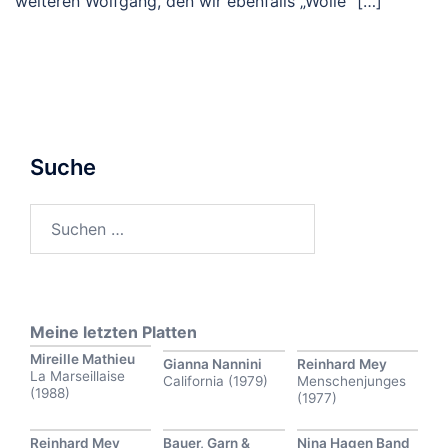
weiteren Wolfgang, den wir ebenfalls „Wolle“ […]
Suche
Suchen
nach:
Meine letzten Platten
Mireille Mathieu
Gianna Nannini
Reinhard Mey
La Marseillaise
California (1979)
Menschenjunges
(1988)
(1977)
Reinhard Mey
Bauer, Garn &
Nina Hagen Band