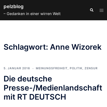
Zum
pelzblog
Inhalt
Suche
Men
– Gedanken in einer wirren Welt
springen
ums
Schlagwort:
Anne Wizorek
5. JANUAR 2016
MEINUNGSFREIHEIT
,
POLITIK
,
ZENSUR
Die deutsche
Presse-/Medienlandschaft
mit RT DEUTSCH