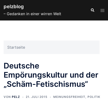
Zum
pelzblog
Inhalt
Suche
Men
– Gedanken in einer wirren Welt
springen
ums
Startseite
Deutsche
Empörungskultur und der
„Schäm-Fetischismus“
VON
PELZ
21. JULI 2015
MEINUNGSFREIHEIT
,
POLITIK