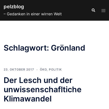
Zum
pelzblog
Inhalt
Suche
Men
– Gedanken in einer wirren Welt
springen
ums
Schlagwort:
Grönland
23. OKTOBER 2017
ÖKO
,
POLITIK
Der Lesch und der
unwissenschafltiche
Klimawandel