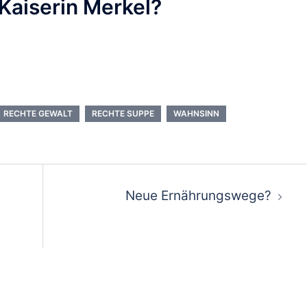
 Kaiserin Merkel?
RECHTE GEWALT
RECHTE SUPPE
WAHNSINN
ion
Neue Ernährungswege?