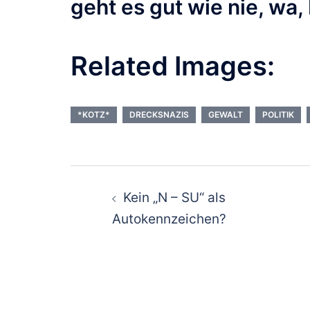
geht es gut wie nie, wa,
Related Images:
*KOTZ*
DRECKSNAZIS
GEWALT
POLITIK
Beitragsnavigat
Kein „N – SU“ als
Autokennzeichen?