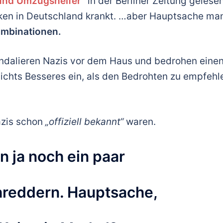
und Umzugshelfer“
in der Berliner Zeitung gelesen
cken in Deutschland krankt. …aber Hauptsache ma
mbinationen.
randalieren Nazis vor dem Haus und bedrohen eine
 nichts Besseres ein, als den Bedrohten zu empfehl
azis schon
„offiziell bekannt“
waren.
n ja noch ein paar
hreddern. Hauptsache,