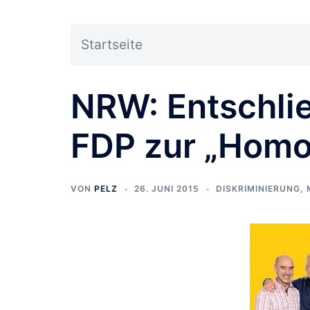
Startseite
NRW: Entschli
FDP zur „Homo-
VON
PELZ
26. JUNI 2015
DISKRIMINIERUNG
,