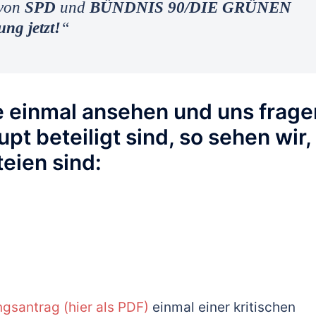
 von
SPD
und
BÜNDNIS 90/DIE GRÜNEN
ung jetzt!
“
 einmal ansehen und uns frage
t beteiligt sind, so sehen wir,
eien sind:
gsantrag (hier als PDF)
einmal einer kritischen