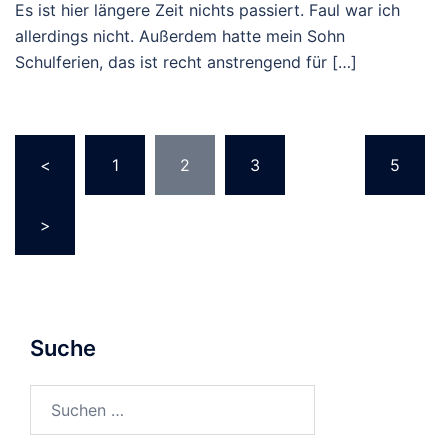
Es ist hier längere Zeit nichts passiert. Faul war ich
allerdings nicht. Außerdem hatte mein Sohn
Schulferien, das ist recht anstrengend für […]
Seitennummerierung
<
1
2
3
…
5
der
Beiträge
>
Suche
Suchen
nach: