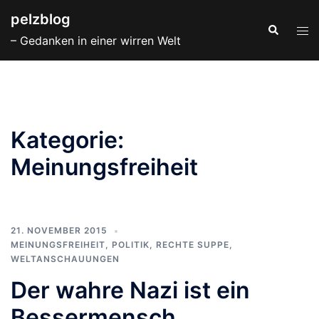
Zum
pelzblog
Inhalt
Suche
Men
– Gedanken in einer wirren Welt
springen
ums
Kategorie:
Meinungsfreiheit
21. NOVEMBER 2015
MEINUNGSFREIHEIT
,
POLITIK
,
RECHTE SUPPE
,
WELTANSCHAUUNGEN
Der wahre Nazi ist ein
Bessermensch.