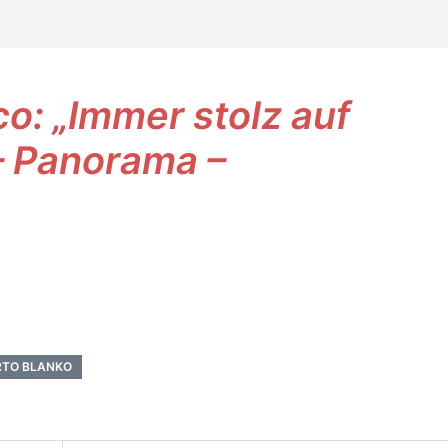
o: „Immer stolz auf
– Panorama –
RTO BLANKO