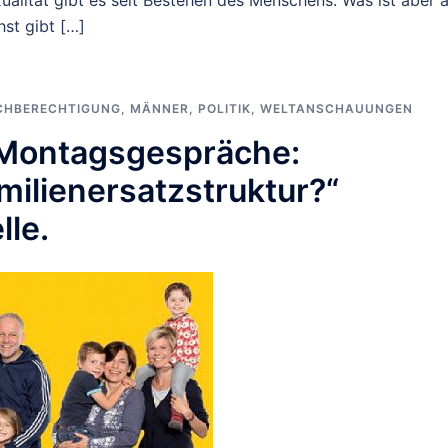
alität gibt es seit Bestehen des Menschens. Was ist aber 
hst gibt […]
CHBERECHTIGUNG
,
MÄNNER
,
POLITIK
,
WELTANSCHAUUNGEN
 Montagsgespräche:
amilienersatzstruktur?“
lle.