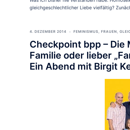
Was ich bisher nie verstanden habe: Homosexu
gleichgeschlechtlicher Liebe vielfältig? Zunäc
4. DEZEMBER 2014
FEMINISMUS
,
FRAUEN
,
GLEI
Checkpoint bpp – Die
Familie oder lieber „F
Ein Abend mit Birgit Ke