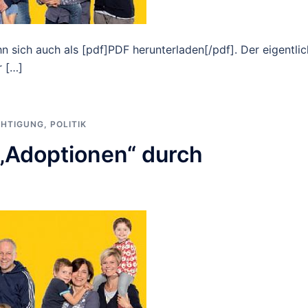
hn sich auch als [pdf]PDF herunterladen[/pdf]. Der eigentli
r […]
CHTIGUNG
,
POLITIK
„Adoptionen“ durch